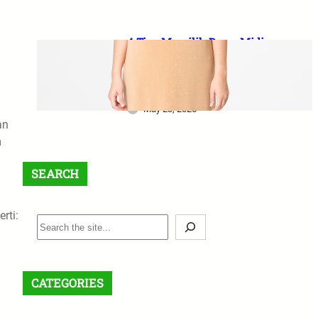
4 Tips Memilih Dress Midi
Kekinian Yang Sesuai
Dengan Karakteristik Gen Z,
Sangat Feminim!
May 23, 2025
an
m
SEARCH
rti:
S
e
a
r
CATEGORIES
c
h