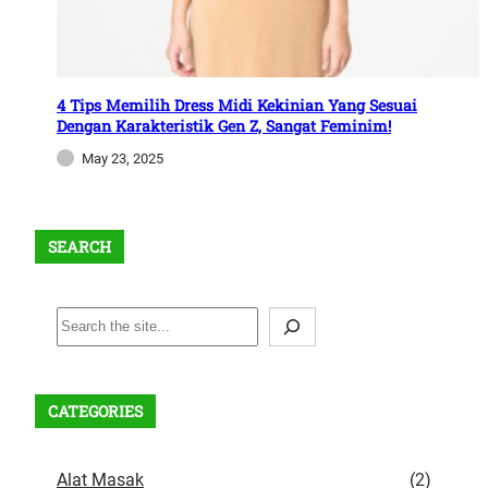
4 Tips Memilih Dress Midi Kekinian Yang Sesuai
Dengan Karakteristik Gen Z, Sangat Feminim!
May 23, 2025
SEARCH
S
e
a
r
CATEGORIES
c
h
Alat Masak
(2)