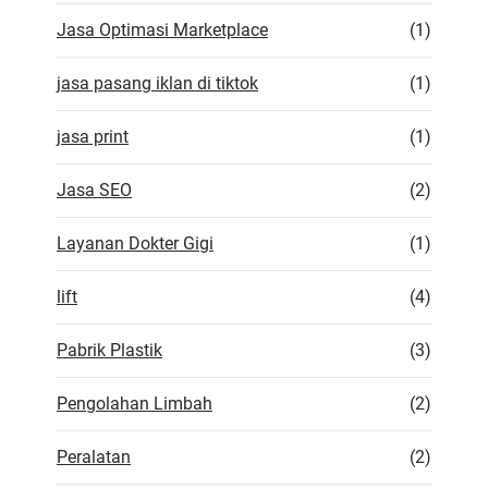
Jasa Optimasi Marketplace
(1)
jasa pasang iklan di tiktok
(1)
jasa print
(1)
Jasa SEO
(2)
Layanan Dokter Gigi
(1)
lift
(4)
Pabrik Plastik
(3)
Pengolahan Limbah
(2)
Peralatan
(2)