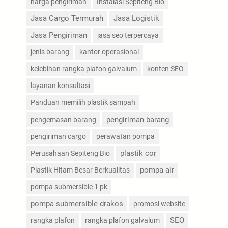
harga pengiriman
Instalasi Sepiteng Bio
Jasa Cargo Termurah
Jasa Logistik
Jasa Pengiriman
jasa seo terpercaya
jenis barang
kantor operasional
kelebihan rangka plafon galvalum
konten SEO
layanan konsultasi
Panduan memilih plastik sampah
pengiriman barang
pengemasan barang
pengiriman cargo
perawatan pompa
plastik cor
Perusahaan Sepiteng Bio
pompa air
Plastik Hitam Besar Berkualitas
pompa submersible 1 pk
pompa submersible drakos
promosi website
SEO
rangka plafon
rangka plafon galvalum