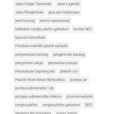
Jasa Cargo Termurah
Jasa Logistik
Jasa Pengiriman
jasa seo terpercaya
jenis barang
kantor operasional
kelebihan rangka plafon galvalum
konten SEO
layanan konsultasi
Panduan memilih plastik sampah
pengiriman barang
pengemasan barang
pengiriman cargo
perawatan pompa
plastik cor
Perusahaan Sepiteng Bio
pompa air
Plastik Hitam Besar Berkualitas
pompa submersible 1 pk
pompa submersible drakos
promosi website
SEO
rangka plafon
rangka plafon galvalum
Sepiteng Bio Indonesia
sumur dalam