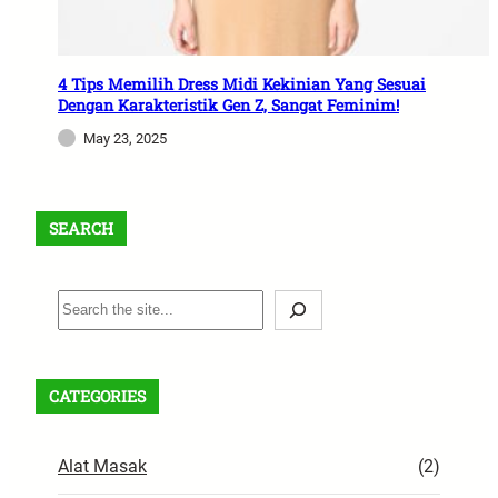
4 Tips Memilih Dress Midi Kekinian Yang Sesuai
Dengan Karakteristik Gen Z, Sangat Feminim!
May 23, 2025
SEARCH
S
e
a
r
CATEGORIES
c
h
Alat Masak
(2)