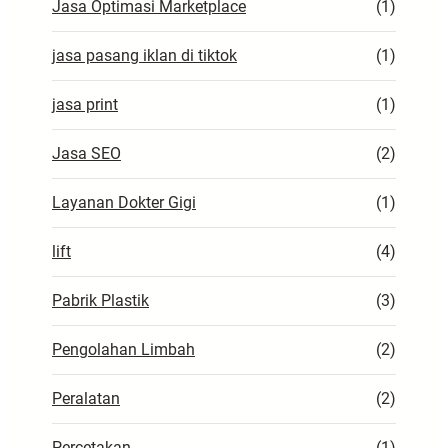
Jasa Optimasi Marketplace
(1)
jasa pasang iklan di tiktok
(1)
jasa print
(1)
Jasa SEO
(2)
Layanan Dokter Gigi
(1)
lift
(4)
Pabrik Plastik
(3)
Pengolahan Limbah
(2)
Peralatan
(2)
Percetakan
(1)