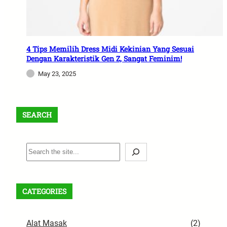
4 Tips Memilih Dress Midi Kekinian Yang Sesuai
Dengan Karakteristik Gen Z, Sangat Feminim!
May 23, 2025
SEARCH
S
e
a
r
CATEGORIES
c
h
Alat Masak
(2)