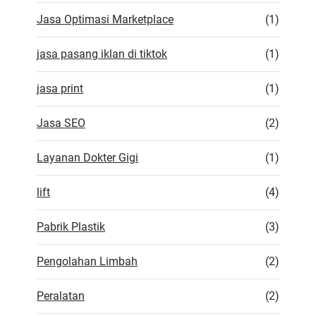
Jasa Optimasi Marketplace
(1)
jasa pasang iklan di tiktok
(1)
jasa print
(1)
Jasa SEO
(2)
Layanan Dokter Gigi
(1)
lift
(4)
Pabrik Plastik
(3)
Pengolahan Limbah
(2)
Peralatan
(2)