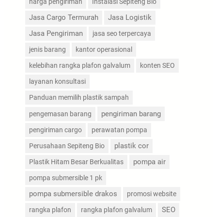
harga pengiriman
Instalasi Sepiteng Bio
Jasa Cargo Termurah
Jasa Logistik
Jasa Pengiriman
jasa seo terpercaya
jenis barang
kantor operasional
kelebihan rangka plafon galvalum
konten SEO
layanan konsultasi
Panduan memilih plastik sampah
pengiriman barang
pengemasan barang
pengiriman cargo
perawatan pompa
plastik cor
Perusahaan Sepiteng Bio
pompa air
Plastik Hitam Besar Berkualitas
pompa submersible 1 pk
pompa submersible drakos
promosi website
SEO
rangka plafon
rangka plafon galvalum