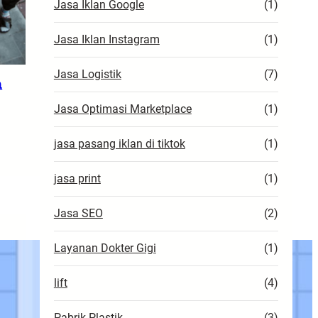
Jasa Iklan Google
(1)
Jasa Iklan Instagram
(1)
Jasa Logistik
(7)
n
Jasa Optimasi Marketplace
(1)
jasa pasang iklan di tiktok
(1)
jasa print
(1)
Jasa SEO
(2)
Layanan Dokter Gigi
(1)
lift
(4)
Pabrik Plastik
(3)