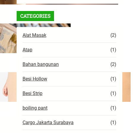
a
r
CATEGORIES
c
h
Alat Masak
(2)
Atap
(1)
Bahan bangunan
(2)
Besi Hollow
(1)
Gen
Besi Strip
(1)
boiling pant
(1)
Cargo Jakarta Surabaya
(1)