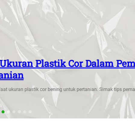
k Cor Dalam Pemakaiannya Di
untuk pertanian. Simak tips pemakaiannya agar hasil panen leb