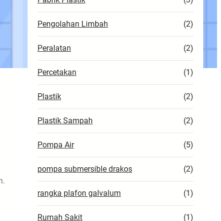
mah
Pengolahan Limbah
(2)
tama.
Peralatan
(2)
Percetakan
(1)
Plastik
(2)
Plastik Sampah
(2)
Pompa Air
(5)
pompa submersible drakos
(2)
n.
rangka plafon galvalum
(1)
Rumah Sakit
(1)