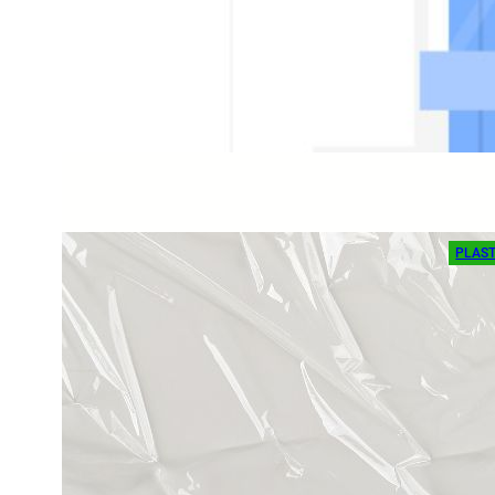
ad
Ketik
sakit
Rea
PLAST
Pen
Pem
ad
Ketah
Simak
Rea