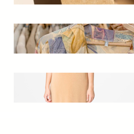
Beberapa Hal Perlu Diperhatikan
Sebelum Cetak Kain
May 26, 2025
4 Tips Memilih Dress Midi Kekinian
Yang Sesuai Dengan Karakteristik 
Z, Sangat Feminim!
May 23, 2025