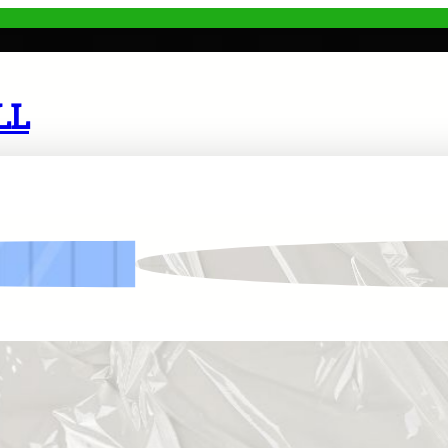
LL
mal
Pentingnya Ukuran Plastik Cor Dalam Pemakaia