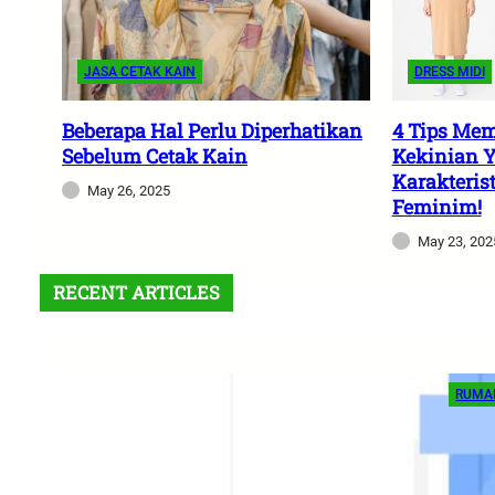
JASA CETAK KAIN
DRESS MIDI
Beberapa Hal Perlu Diperhatikan
4 Tips Mem
Sebelum Cetak Kain
Kekinian 
Karakterist
May 26, 2025
Feminim!
May 23, 202
RECENT ARTICLES
RUMA
Tip
unt