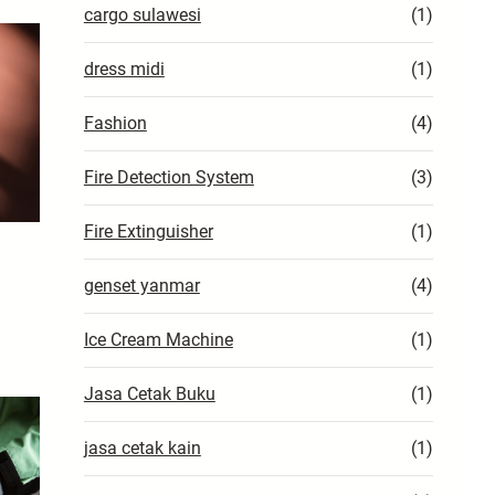
cargo sulawesi
(1)
dress midi
(1)
Fashion
(4)
Fire Detection System
(3)
Fire Extinguisher
(1)
genset yanmar
(4)
Ice Cream Machine
(1)
Jasa Cetak Buku
(1)
jasa cetak kain
(1)