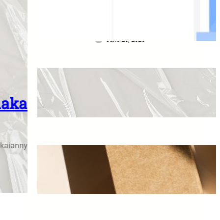
Terbagus di Surabaya
untuk Mendapatkan
Perawatan Maksimal
June 25, 2025
Pentingnya Ukuran Plastik
Cor Dalam Pemakaiannya
Di Bidang Pertanian
May 29, 2025
PERCETAKAN
Peranan Jasa Cetak Box 
ih
Peranan Jasa Cetak Box
Cetak box souvenir eksklusif untuk tampil profesiona
Souvenir Terbaik
admin
May 26, 2025
May 26, 2025