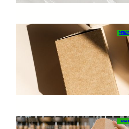
PERC
Per
ad
Cetak
peran 
Rea
JASA 