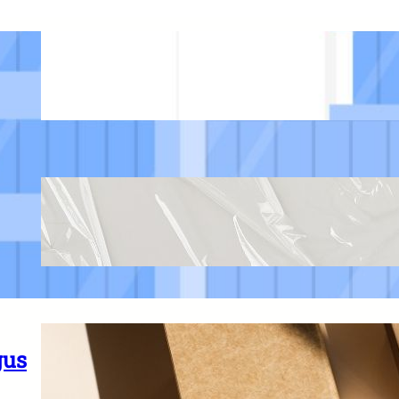
Tips Memilih Rumah Sakit Terbagus
Surabaya untuk Mendapatkan
Perawatan Maksimal
June 25, 2025
Pentingnya Ukuran Plastik Cor Dal
Pemakaiannya Di Bidang Pertanian
May 29, 2025
Peranan Jasa Cetak Box Souvenir
gus
Terbaik
May 26, 2025