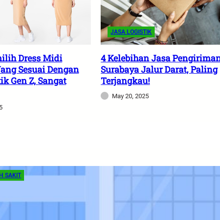
JASA LOGISTIK
ilih Dress Midi
4 Kelebihan Jasa Pengirima
Yang Sesuai Dengan
Surabaya Jalur Darat, Paling
ik Gen Z, Sangat
Terjangkau!
May 20, 2025
5
H SAKIT
s Memilih Rumah Sakit Terbagus di Surabaya
uk Mendapatkan Perawatan Maksimal