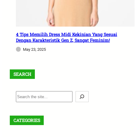
4 Tips Memilih Dress Midi Kekinian Yang Sesuai
Dengan Karakteristik Gen Z, Sangat Feminim!
May 23, 2025
SEARCH
S
e
a
r
CATEGORIES
c
h