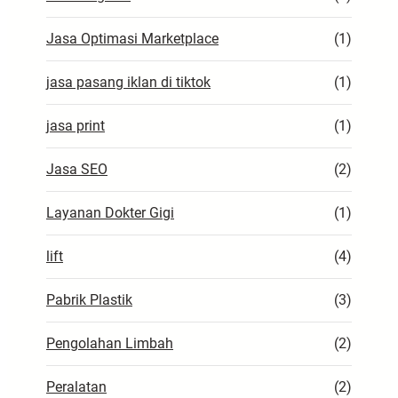
Jasa Optimasi Marketplace
(1)
jasa pasang iklan di tiktok
(1)
jasa print
(1)
Jasa SEO
(2)
Layanan Dokter Gigi
(1)
lift
(4)
Pabrik Plastik
(3)
Pengolahan Limbah
(2)
Peralatan
(2)