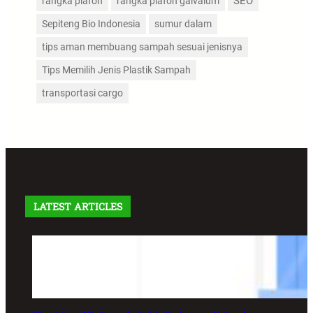
SEO
rangka plafon
rangka plafon galvalum
Sepiteng Bio Indonesia
sumur dalam
tips aman membuang sampah sesuai jenisnya
Tips Memilih Jenis Plastik Sampah
transportasi cargo
LATEST ARTICLES