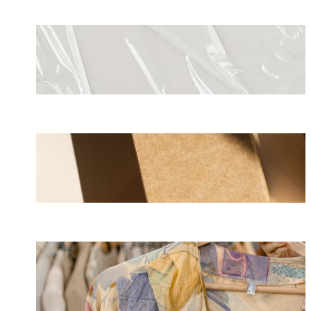
Pentingnya Ukuran Plastik
Cor Dalam Pemakaiannya Di
Bidang Pertanian
May 29, 2025
Peranan Jasa Cetak Box
Souvenir Terbaik
May 26, 2025
Beberapa Hal Perlu
Diperhatikan Sebelum Cetak
Kain
May 26, 2025