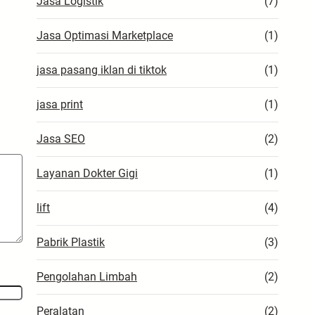
Jasa Logistik
(7)
Jasa Optimasi Marketplace
(1)
jasa pasang iklan di tiktok
(1)
jasa print
(1)
Jasa SEO
(2)
Layanan Dokter Gigi
(1)
lift
(4)
Pabrik Plastik
(3)
Pengolahan Limbah
(2)
Peralatan
(2)