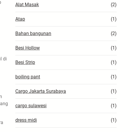
p
Alat Masak
(2)
Atap
(1)
Bahan bangunan
(2)
Besi Hollow
(1)
 di
Besi Strip
(1)
boiling pant
(1)
Cargo Jakarta Surabaya
(1)
n
yang
cargo sulawesi
(1)
dress midi
(1)
ra