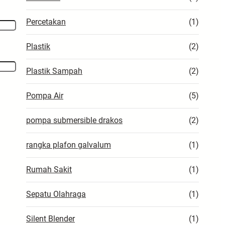
Percetakan
(1)
Plastik
(2)
Plastik Sampah
(2)
Pompa Air
(5)
pompa submersible drakos
(2)
rangka plafon galvalum
(1)
Rumah Sakit
(1)
Sepatu Olahraga
(1)
Silent Blender
(1)