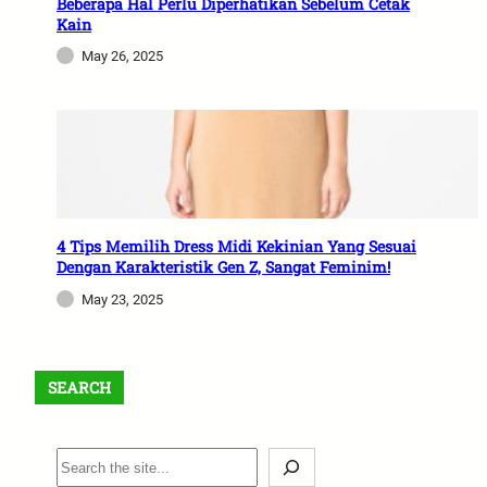
Beberapa Hal Perlu Diperhatikan Sebelum Cetak
Kain
May 26, 2025
4 Tips Memilih Dress Midi Kekinian Yang Sesuai
Dengan Karakteristik Gen Z, Sangat Feminim!
May 23, 2025
SEARCH
S
e