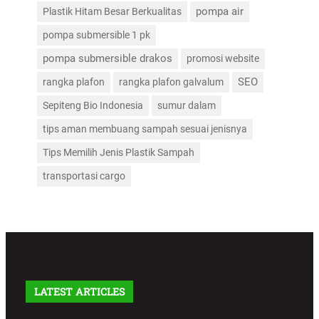
pompa air
Plastik Hitam Besar Berkualitas
pompa submersible 1 pk
pompa submersible drakos
promosi website
SEO
rangka plafon
rangka plafon galvalum
Sepiteng Bio Indonesia
sumur dalam
tips aman membuang sampah sesuai jenisnya
Tips Memilih Jenis Plastik Sampah
transportasi cargo
LATEST ARTICLES