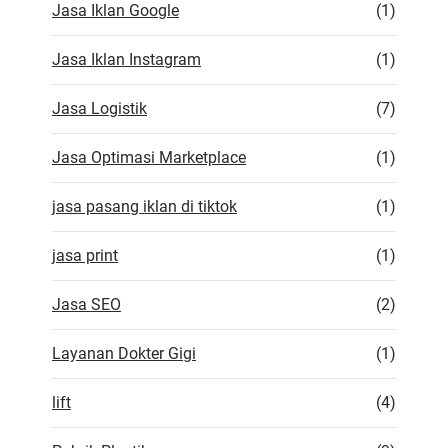
Jasa Iklan Google
(1)
Jasa Iklan Instagram
(1)
Jasa Logistik
(7)
Jasa Optimasi Marketplace
(1)
jasa pasang iklan di tiktok
(1)
jasa print
(1)
Jasa SEO
(2)
Layanan Dokter Gigi
(1)
lift
(4)