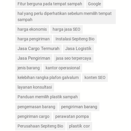
Fitur berguna pada tempat sampah
Google
hal yang perlu diperhatikan sebelum memilih tempat
sampah
harga ekonomis
harga jasa SEO
harga pengiriman
Instalasi Sepiteng Bio
Jasa Cargo Termurah
Jasa Logistik
Jasa Pengiriman
jasa seo terpercaya
jenis barang
kantor operasional
kelebihan rangka plafon galvalum
konten SEO
layanan konsultasi
Panduan memilih plastik sampah
pengiriman barang
pengemasan barang
pengiriman cargo
perawatan pompa
plastik cor
Perusahaan Sepiteng Bio