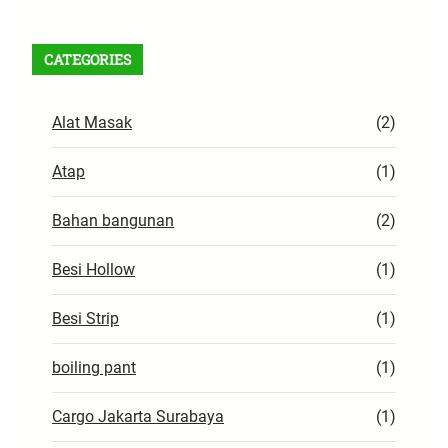
a
r
CATEGORIES
c
h
Alat Masak
(2)
Atap
(1)
Bahan bangunan
(2)
Besi Hollow
(1)
Besi Strip
(1)
boiling pant
(1)
Cargo Jakarta Surabaya
(1)