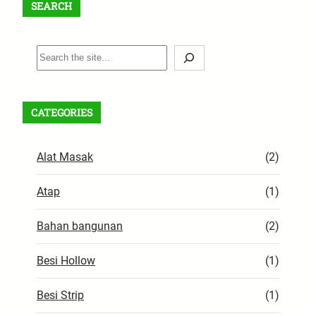
SEARCH
S
e
a
r
CATEGORIES
c
h
Alat Masak
(2)
Atap
(1)
Bahan bangunan
(2)
Besi Hollow
(1)
Besi Strip
(1)