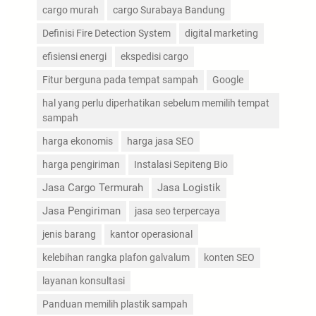
cargo murah
cargo Surabaya Bandung
Definisi Fire Detection System
digital marketing
efisiensi energi
ekspedisi cargo
Fitur berguna pada tempat sampah
Google
hal yang perlu diperhatikan sebelum memilih tempat
sampah
harga ekonomis
harga jasa SEO
harga pengiriman
Instalasi Sepiteng Bio
Jasa Cargo Termurah
Jasa Logistik
Jasa Pengiriman
jasa seo terpercaya
jenis barang
kantor operasional
kelebihan rangka plafon galvalum
konten SEO
layanan konsultasi
Panduan memilih plastik sampah