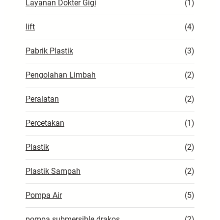
Layanan Dokter Gigi
(1)
lift
(4)
Pabrik Plastik
(3)
Pengolahan Limbah
(2)
Peralatan
(2)
Percetakan
(1)
Plastik
(2)
Plastik Sampah
(2)
Pompa Air
(5)
pompa submersible drakos
(2)