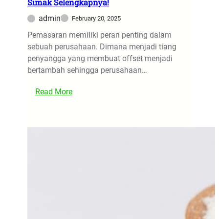
Simak Selengkapnya!
y
h
a
admin
February 20, 2025
i
n
K
Pemasaran memiliki peran penting dalam
g
e
sebuah perusahaan. Dimana menjadi tiang
P
b
penyangga yang membuat offset menjadi
o
u
bertambah sehingga perusahaan…
p
t
u
:
u
Read More
l
T
h
e
i
a
r
p
n
d
s
A
a
M
n
n
e
d
S
l
a
t
a
,
y
k
S
l
u
i
i