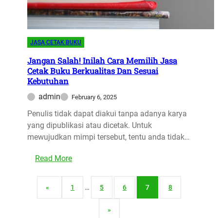
e
e
b
b
i
i
h
JASA CETAK BUKU
h
a
B
n
Jangan Salah! Inilah Cara Memilih Jasa
a
Cetak Buku Berkualitas Dan Sesuai
B
i
Kebutuhan
e
k
s
admin
February 6, 2025
U
i
Penulis tidak dapat diakui tanpa adanya karya
n
H
yang dipublikasi atau dicetak. Untuk
t
o
mewujudkan mimpi tersebut, tentu anda tidak…
u
l
k
l
:
Read More
R
o
J
u
w
a
m
G
«
1
…
5
6
7
8
n
a
a
g
h
»
l
a