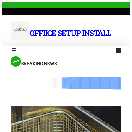
Skip
to
content
OFFIICE SETUP INSTALL
BREAKING NEWS
 Sakit Terbagus di Surabaya untuk Mendapatkan Perawatan Ma