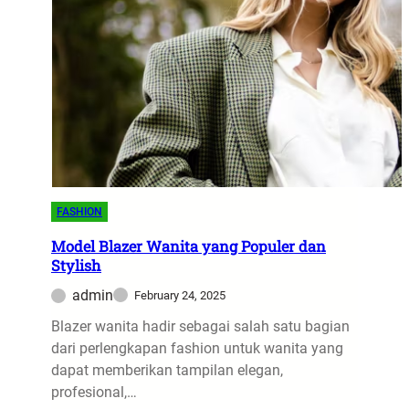
s
d
-
a
j
G
e
e
n
n
i
s
s
e
J
t
a
Y
s
a
FASHION
a
n
L
Model Blazer Wanita yang Populer dan
m
Stylish
o
a
g
admin
February 24, 2025
r
i
Blazer wanita hadir sebagai salah satu bagian
s
dari perlengkapan fashion untuk wanita yang
t
dapat memberikan tampilan elegan,
i
profesional,…
k