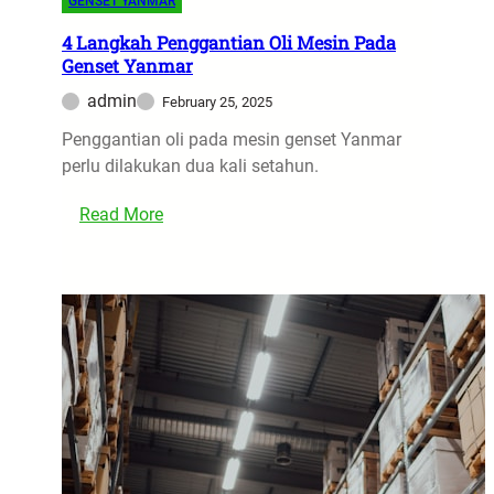
GENSET YANMAR
s
a
4 Langkah Penggantian Oli Mesin Pada
Genset Yanmar
E
k
admin
February 25, 2025
s
Penggantian oli pada mesin genset Yanmar
p
perlu dilakukan dua kali setahun.
e
d
:
Read More
i
4
s
L
i
a
C
n
a
g
r
k
g
a
o
h
J
P
a
e
k