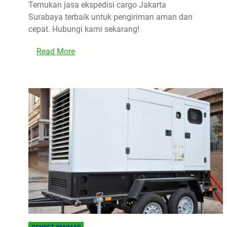
Temukan jasa ekspedisi cargo Jakarta
Surabaya terbaik untuk pengiriman aman dan
cepat. Hubungi kami sekarang!
:
Read More
4
T
i
p
s
M
e
m
i
l
i
h
J
a