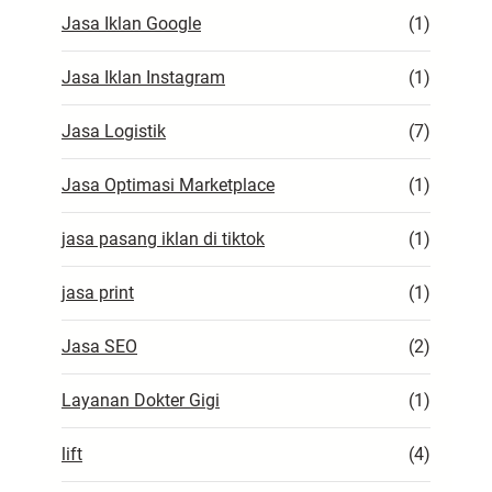
Jasa Iklan Google
(1)
Jasa Iklan Instagram
(1)
Jasa Logistik
(7)
Jasa Optimasi Marketplace
(1)
jasa pasang iklan di tiktok
(1)
jasa print
(1)
Jasa SEO
(2)
Layanan Dokter Gigi
(1)
lift
(4)