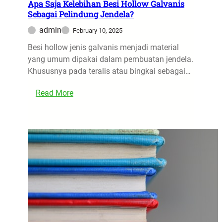
l
Apa Saja Kelebihan Besi Hollow Galvanis
n
Sebagai Pelindung Jendela?
i
v
k
admin
e
February 10, 2025
a
n
Besi hollow jenis galvanis menjadi material
s
s
yang umum dipakai dalam pembuatan jendela.
i
i
Khususnya pada teralis atau bingkai sebagai…
D
o
a
n
:
Read More
r
a
A
i
l
p
B
M
a
e
a
S
s
n
a
i
a
j
S
Y
a
t
a
K
r
n
e
i
g
l
p
L