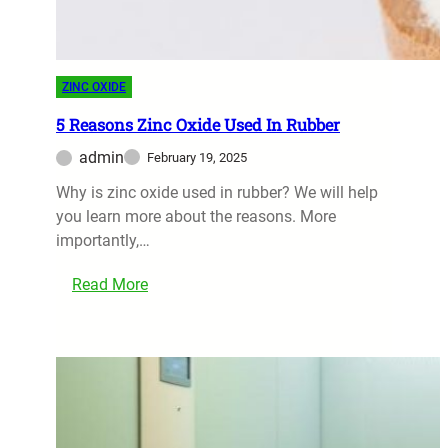
k
m
s
a
a
h
n
k
M
S
ZINC OXIDE
a
e
r
l
5 Reasons Zinc Oxide Used In Rubber
k
e
admin
February 19, 2025
e
n
Why is zinc oxide used in rubber? We will help
t
g
you learn more about the reasons. More
i
k
importantly,…
n
a
g
p
:
Read More
D
n
5
e
y
R
n
a
e
g
!
a
a
s
n
o
M