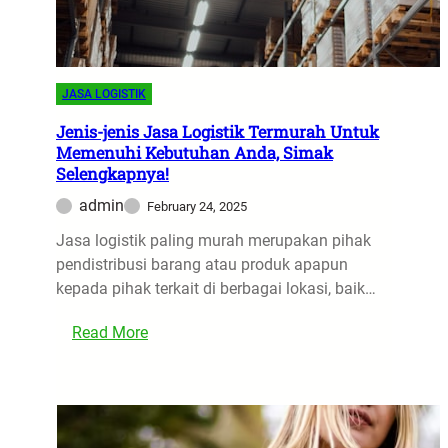
n
a
g
r
g
t
a
a
JASA LOGISTIK
n
S
t
Jenis-jenis Jasa Logistik Termurah Untuk
u
Memenuhi Kebutuhan Anda, Simak
i
r
Selengkapnya!
a
a
n
admin
February 24, 2025
b
O
a
Jasa logistik paling murah merupakan pihak
l
y
pendistribusi barang atau produk apapun
i
a
kepada pihak terkait di berbagai lokasi, baik…
M
e
:
Read More
s
J
i
e
n
n
P
i
a