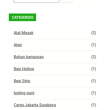
e
i
a
K
r
e
CATEGORIES
c
b
h
u
Alat Masak
(2)
t
u
Atap
(1)
h
a
Bahan bangunan
(2)
n
Besi Hollow
(1)
Besi Strip
(1)
boiling pant
(1)
Cargo Jakarta Surabaya
(1)